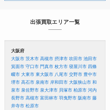
出張買取エリア一覧
大阪府
大阪市
茨木市
高槻市
摂津市
吹田市
池田市
箕面市
守口市
門真市
枚方市
寝屋川市
四條
畷市
大東市
東大阪市
八尾市
交野市
豊中市
堺市
高石市
泉南市
岸和田市
大阪狭山市
和
泉市
泉佐野市
泉大津市
貝塚市
柏原市
河内
長野市
高槻市
富田林市
羽曳野市
阪南市
藤
井寺市
松原市