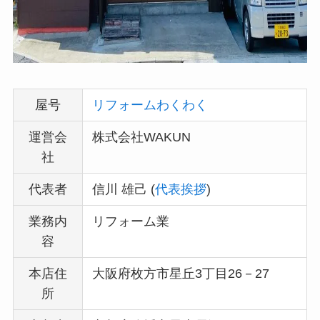
屋号
リフォームわくわく
運営会
株式会社WAKUN
社
代表者
信川 雄己 (
代表挨拶
)
業務内
リフォーム業
容
本店住
大阪府枚方市星丘3丁目26－27
所