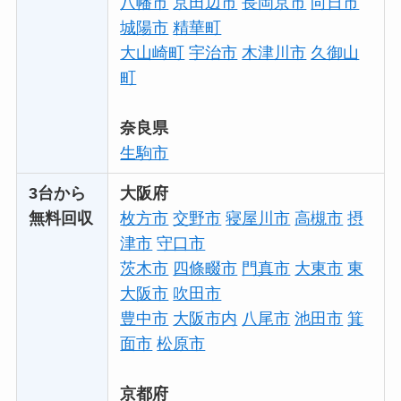
八幡市
京田辺市
長岡京市
向日市
城陽市
精華町
大山崎町
宇治市
木津川市
久御山
町
奈良県
生駒市
3台から
大阪府
無料回収
枚方市
交野市
寝屋川市
高槻市
摂
津市
守口市
茨木市
四條畷市
門真市
大東市
東
大阪市
吹田市
豊中市
大阪市内
八尾市
池田市
箕
面市
松原市
京都府