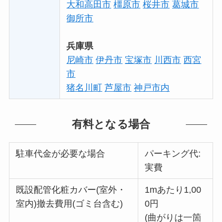
大和高田市
橿原市
桜井市
葛城市
御所市
兵庫県
尼崎市
伊丹市
宝塚市
川西市
西宮
市
猪名川町
芦屋市
神戸市内
有料となる場合
駐車代金が必要な場合
パーキング代:
実費
既設配管化粧カバー(室外・
1mあたり1,00
室内)撤去費用(ゴミ台含む)
0円
(曲がりは一箇