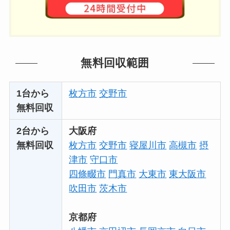
無料回収範囲
1台から
枚方市
交野市
無料回収
2台から
大阪府
無料回収
枚方市
交野市
寝屋川市
高槻市
摂
津市
守口市
四條畷市
門真市
大東市
東大阪市
吹田市
茨木市
京都府