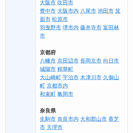
大阪市
吹田市
豊中市
大阪市内
八尾市
池田市
箕
面市
松原市
羽曳野市
堺市内
藤井寺市
富田林
市
京都府
八幡市
京田辺市
長岡京市
向日市
城陽市
精華町
大山崎町
宇治市
木津川市
久御山
町
京都市内
和束町
亀岡市
奈良県
生駒市
奈良市内
大和郡山市
香芝
市
天理市