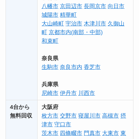
八幡市
京田辺市
長岡京市
向日市
城陽市
精華町
大山崎町
宇治市
木津川市
久御山
町
京都市内(南部・中部)
和束町
奈良県
生駒市
奈良市内
香芝市
兵庫県
尼崎市
伊丹市
川西市
4台から
大阪府
無料回収
枚方市
交野市
寝屋川市
高槻市
摂
津市
守口市
茨木市
四條畷市
門真市
大東市
東