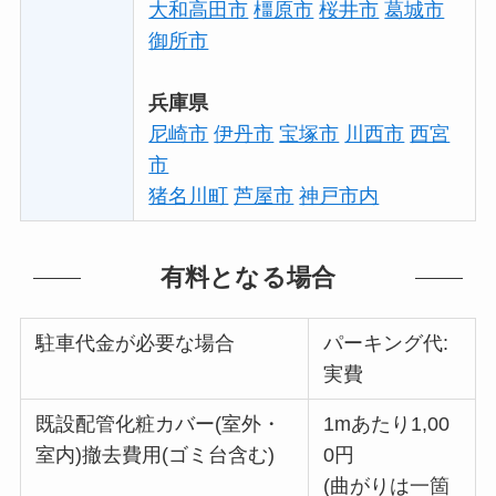
大和高田市
橿原市
桜井市
葛城市
御所市
兵庫県
尼崎市
伊丹市
宝塚市
川西市
西宮
市
猪名川町
芦屋市
神戸市内
有料となる場合
駐車代金が必要な場合
パーキング代:
実費
既設配管化粧カバー(室外・
1mあたり1,00
室内)撤去費用(ゴミ台含む)
0円
(曲がりは一箇