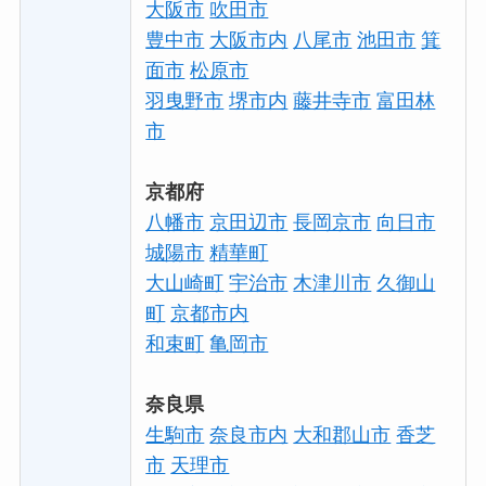
大阪市
吹田市
豊中市
大阪市内
八尾市
池田市
箕
面市
松原市
羽曳野市
堺市内
藤井寺市
富田林
市
京都府
八幡市
京田辺市
長岡京市
向日市
城陽市
精華町
大山崎町
宇治市
木津川市
久御山
町
京都市内
和束町
亀岡市
奈良県
生駒市
奈良市内
大和郡山市
香芝
市
天理市