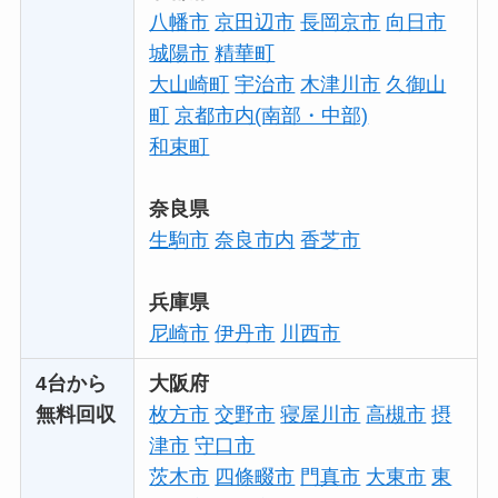
八幡市
京田辺市
長岡京市
向日市
城陽市
精華町
大山崎町
宇治市
木津川市
久御山
町
京都市内(南部・中部)
和束町
奈良県
生駒市
奈良市内
香芝市
兵庫県
尼崎市
伊丹市
川西市
4台から
大阪府
無料回収
枚方市
交野市
寝屋川市
高槻市
摂
津市
守口市
茨木市
四條畷市
門真市
大東市
東