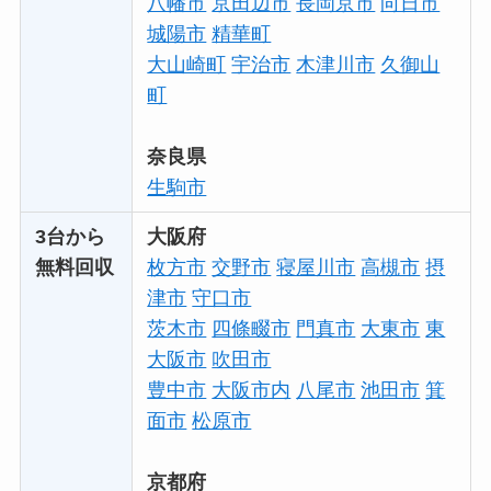
八幡市
京田辺市
長岡京市
向日市
城陽市
精華町
大山崎町
宇治市
木津川市
久御山
町
奈良県
生駒市
3台から
大阪府
無料回収
枚方市
交野市
寝屋川市
高槻市
摂
津市
守口市
茨木市
四條畷市
門真市
大東市
東
大阪市
吹田市
豊中市
大阪市内
八尾市
池田市
箕
面市
松原市
京都府