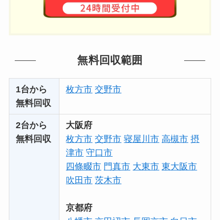
無料回収範囲
1台から
枚方市
交野市
無料回収
2台から
大阪府
無料回収
枚方市
交野市
寝屋川市
高槻市
摂
津市
守口市
四條畷市
門真市
大東市
東大阪市
吹田市
茨木市
京都府